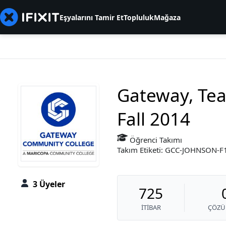
Eşyalarını Tamir Et
Topluluk
Mağaza
Gateway, Tea
Fall 2014
Öğrenci Takımı
Takım Etiketi: GCC-JOHNSON-
3 Üyeler
725
İTIBAR
ÇÖZÜ