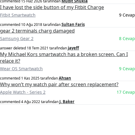
Mudit Shukla
commented
15 Haz 2026
tarafından
I have lost the side button of my Fitbit Charge
Fitbit Smartwatch
9 Cevap
Sultan Faris
commented
10 Ağu 2018
tarafından
gear 2 terminals charg damaged
Samsung Gear 2
8 Cevap
jayeff
answer deleted
18 Tem 2021
tarafından
My Michael Kors smartwatch has a broken screen. Can I
relace it?
Wear OS Smartwatch
9 Cevap
Ahsan
commented
1 Kas 2025
tarafından
Why won’t my watch pair after screen replacement?
Apple Watch - Series 2
17 Cevap
J. Baker
commented
4 Ağu 2022
tarafından