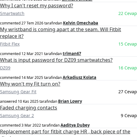
Why I can't reset my password?
Smartwatch
22 Cevap
Kelvin Omechaba
commented
27 Tem 2026
tarafından
My wristband is coming apart at the seam. Will Fitbit
replace it?
Fitbit Flex
15 Cevap
trlman67
commented
12 Mar 2021
tarafından
What is input password for DZ09 smartwatches?
DZ09
16 Cevap
Arkadiusz Kolata
commented
14 Mar 2025
tarafından
Why won't my Fit turn on?
Samsung Gear Fit
27 Cevap
Brian Lowry
answered
10 Kas 2025
tarafından
Faded charging contacts
Samsung Gear 2
9 Cevap
Aaditya Dubey
commented
3 Mar 2022
tarafından
Replacement part for fitbit charge HR , back piece of the