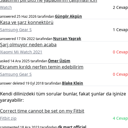
Saatimin pili bitti ne yapabilirim çalışması icin
Watch
2 Cevap
Güngör Akgün
answered
25 Haz 2026
tarafından
Kasa ve şarz konnektörü
Samsung Gear S
1 Cevap
Nurcan Yaprak
answered
17 Eki 2022
tarafından
Şarj olmuyor neden acaba
Xiaomi Mi Watch 2021
0 Cevap
Ömer Üzüm
asked
14 Ara 2025
tarafından
Ekranım kırıldı nerfen temin edebilirim
Samsung Gear S
0 Cevap
Blake Klein
answer deleted
19 Eyl 2018
tarafından
Kendi dilinizdeki tüm sorular bunlar, fakat şunlar da işinize
yarayabilir:
Correct time cannot be set on my Fitbit
Fitbit zip
4 Cevap
dk mart official
commented
18 Ara 2023
tarafından