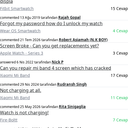
displa
Fitbit Smartwatch
15 Cevap
Rajah Gopal
commented
13 Ağu 2019
tarafından
Forgot my password how do I unlock my watch
Wear OS Smartwatch
4 Cevap
Robert Asiamah (N.K BOY)
commented
21 Tem 2026
tarafından
Screen Broke - Can you get replacements yet?
Apple Watch - Series 3
3 Cevap
Nick P
answered
6 Nis 2022
tarafından
Can you repair mi band 4 screen which has cracked
Xiaomi Mi Band
17 Cevap
Rudransh Singh
commented
29 Nis 2024
tarafından
Not charging at all.
Xiaomi Mi Band
11 Cevap
Rita Sinigaglia
commented
25 May 2026
tarafından
Watch is not charging!
Fire-Boltt
7 Cevap