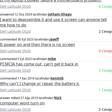
Is my laptop's power failure a motherboard problem?
Dell Latitude D520
6 Cevap
jotham ithagu
answered
12 Oca 2024
tarafından
I want to deassemble it and use it screen can anyone tell
me how to do
Dell Latitude D520
2 Cevap
jayeff
commented
30 Eyl 2023
tarafından
It power on and then there is no screen
Dell Latitude D520
0 Cevap
mike
commented
5 Eyl 2023
tarafından
PCMCIA has come out, can't get it back in
Dell Latitude D520
2 Cevap
kenmtb
commented
17 Kas 2019
tarafından
Why can't I change or repair the battery ic
Dell Latitude D520
1 Cevap
Nick
answer edited
27 Ağu 2019
tarafından
computer wont turn on
Dell Latitude D520
2 Cevap