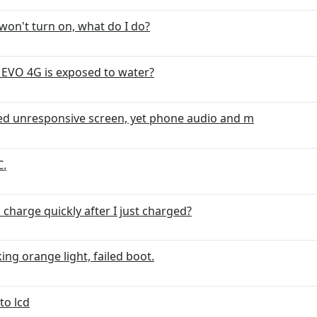
on't turn on, what do I do?
EVO 4G is exposed to water?
d unresponsive screen, yet phone audio and m
C.
 charge quickly after I just charged?
ing orange light, failed boot.
to lcd