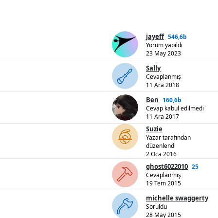
jayeff
546,6b
Yorum yapıldı
23 May 2023
Sally
Cevaplanmış
11 Ara 2018
Ben
160,6b
Cevap kabul edilmedi
11 Ara 2017
Suzie
Yazar tarafından
düzenlendi
2 Oca 2016
ghost6022010
25
Cevaplanmış
19 Tem 2015
michelle swaggerty
Soruldu
28 May 2015