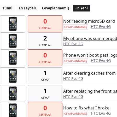
Tümü
En Faydalı
Cevaplanmamış
En Yeni
0
Not reading microSD card
HTC Evo 4G
CEVAPLANMAMIŞ
CEVAPLAR
2
My phone was summerged o
HTC Evo 4G
CEVAPLAR
0
Phone won't boot past log
HTC Evo 4G
CEVAPLANMAMIŞ
CEVAPLAR
1
After clearing caches fro
HTC Evo 4G
CEVAP
1
After replacing the front 
HTC Evo 4G
CEVAP
0
How to fix what I broke
HTC Evo 4G
CEVAPLANMAMIŞ
CEVAPLAR