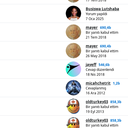
17 Tem 2018
Busiswa Lutshaba
Yorum yapıldı
7 Oca 2025
mayer
690,4b
Bir yanıtı kabul ettim
21 Tem 2018
mayer
690,4b
Bir yanıtı kabul ettim
26 May 2018
jayeff
546,6b
Cevap düzenlendi
18 Nis 2018
micahchetrit
1,2b
Cevaplanmış
16 Ara 2012
oldturkey03
858,3b
Bir yanıtı kabul ettim
19 Eyl 2013
oldturkey03
858,3b
Bir yanıtı kabul ettim