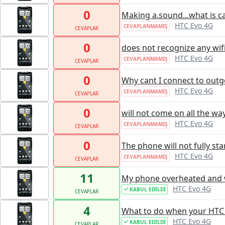
0
Making a.sound...what is ca
HTC Evo 4G
CEVAPLANMAMIŞ
CEVAPLAR
0
does not recognize any wif
HTC Evo 4G
CEVAPLANMAMIŞ
CEVAPLAR
0
Why cant I connect to outg
HTC Evo 4G
CEVAPLANMAMIŞ
CEVAPLAR
0
will not come on all the wa
HTC Evo 4G
CEVAPLANMAMIŞ
CEVAPLAR
0
The phone will not fully sta
HTC Evo 4G
CEVAPLANMAMIŞ
CEVAPLAR
11
My phone overheated and w
HTC Evo 4G
KABUL EDILDI
CEVAPLAR
4
What to do when your HTC 
HTC Evo 4G
KABUL EDILDI
CEVAPLAR