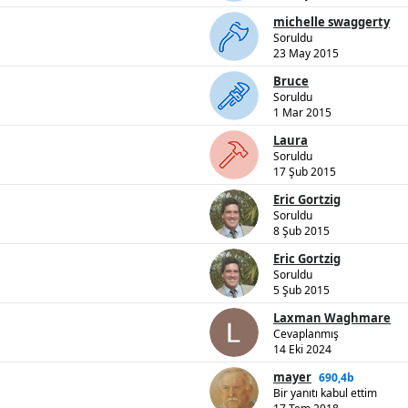
michelle swaggerty
Soruldu
23 May 2015
Bruce
Soruldu
1 Mar 2015
Laura
Soruldu
17 Şub 2015
Eric Gortzig
Soruldu
8 Şub 2015
Eric Gortzig
Soruldu
5 Şub 2015
Laxman Waghmare
Cevaplanmış
14 Eki 2024
mayer
690,4b
Bir yanıtı kabul ettim