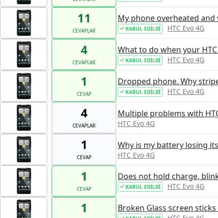
11
My phone overheated and w
HTC Evo 4G
KABUL EDILDI
CEVAPLAR
4
What to do when your HTC 
HTC Evo 4G
KABUL EDILDI
CEVAPLAR
1
Dropped phone. Why stripe
HTC Evo 4G
KABUL EDILDI
CEVAP
4
Multiple problems with HT
HTC Evo 4G
CEVAPLAR
1
Why is my battery losing its
HTC Evo 4G
CEVAP
1
Does not hold charge, blink
HTC Evo 4G
KABUL EDILDI
CEVAP
1
Broken Glass screen sticks 
HTC Evo 4G