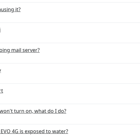
using it?
i
oing mail server?
y
rt
on't turn on, what do I do?
EVO 4G is exposed to water?