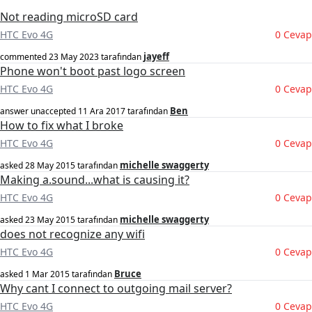
Not reading microSD card
HTC Evo 4G
0 Cevap
jayeff
commented
23 May 2023
tarafından
Phone won't boot past logo screen
HTC Evo 4G
0 Cevap
Ben
answer unaccepted
11 Ara 2017
tarafından
How to fix what I broke
HTC Evo 4G
0 Cevap
michelle swaggerty
asked
28 May 2015
tarafından
Making a.sound...what is causing it?
HTC Evo 4G
0 Cevap
michelle swaggerty
asked
23 May 2015
tarafından
does not recognize any wifi
HTC Evo 4G
0 Cevap
Bruce
asked
1 Mar 2015
tarafından
Why cant I connect to outgoing mail server?
HTC Evo 4G
0 Cevap