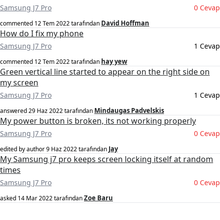
Samsung J7 Pro
0 Cevap
David Hoffman
commented
12 Tem 2022
tarafından
How do I fix my phone
Samsung J7 Pro
1 Cevap
hay yew
commented
12 Tem 2022
tarafından
Green vertical line started to appear on the right side on
my screen
Samsung J7 Pro
1 Cevap
Mindaugas Padvelskis
answered
29 Haz 2022
tarafından
My power button is broken, its not working properly
Samsung J7 Pro
0 Cevap
Jay
edited by author
9 Haz 2022
tarafından
My Samsung j7 pro keeps screen locking itself at random
times
Samsung J7 Pro
0 Cevap
Zoe Baru
asked
14 Mar 2022
tarafından