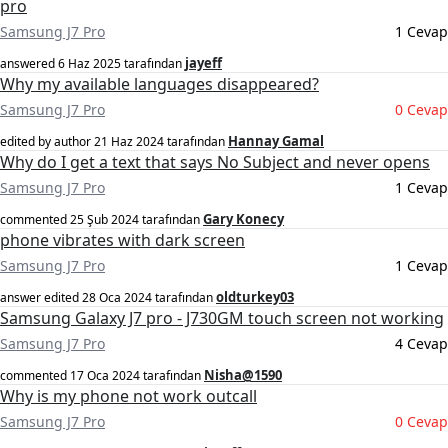
pro
Samsung J7 Pro
1 Cevap
jayeff
answered
6 Haz 2025
tarafından
Why my available languages disappeared?
Samsung J7 Pro
0 Cevap
Hannay Gamal
edited by author
21 Haz 2024
tarafından
Why do I get a text that says No Subject and never opens
Samsung J7 Pro
1 Cevap
Gary Konecy
commented
25 Şub 2024
tarafından
phone vibrates with dark screen
Samsung J7 Pro
1 Cevap
oldturkey03
answer edited
28 Oca 2024
tarafından
Samsung Galaxy J7 pro - J730GM touch screen not working
Samsung J7 Pro
4 Cevap
Nisha@1590
commented
17 Oca 2024
tarafından
Why is my phone not work outcall
Samsung J7 Pro
0 Cevap