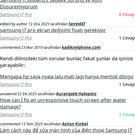
Samsung J730GM/DS Şebeke Sorunu ve Rom
Düşüremiyorum
Samsung J7 Pro
0 Cevap
Seyyid47
edited by author
12 Oca 2025
tarafından
samsung j7 pro ekran değişimi fiyatı gerekiyor
Samsung J7 Pro
1 Cevap
kadikoyiphone.com
commented
23 Mar 2019
tarafından
Kendi dilinizdeki tüm sorular bunlar, fakat şunlar da işinize
yarayabilir:
Mengapa hp saya nyala lalu mati lagi hanya mentok dilogo
Samsung J7 Pro
1 Cevap
Aurangzeb Halepoto
answered
22 Eki 2025
tarafından
How can I fix an unresponsive touch screen after water
damage?
Samsung J7 Pro
2 Cevap
Anton Kinkel
commented
13 Tem 2025
tarafından
Làm cách nào để sửa màn hình của điện thoại Samsung J7