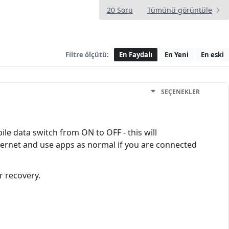
20 Soru
Tümünü görüntüle
Filtre ölçütü:
En Faydalı
En Yeni
En eski
SEÇENEKLER
le data switch from ON to OFF - this will
internet and use apps as normal if you are connected
r recovery.