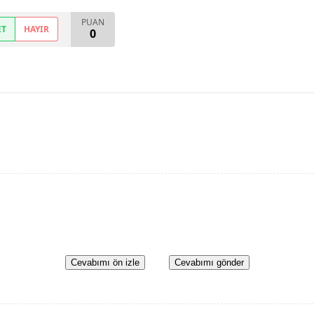
PUAN
ET
HAYIR
0
Cevabımı ön izle
Cevabımı gönder