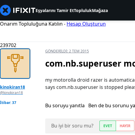
Eşyalarını Tamir Et
Topluluk
Mağaza
Onarım Topluluğuna Katılın -
Hesap Oluşturun
239702
GÖNDERILDI:
2 TEM 2015
com.nb.superuser mot
my motorolla droid razer is automatica
says com.nb.superuser is stopped pleas
kinokiran18
@kinokiran18
İtibar: 37
Bu soruyu yanıtla
Ben de bu sorunu y
Bu iyi bir soru mu?
EVET
HAYIR