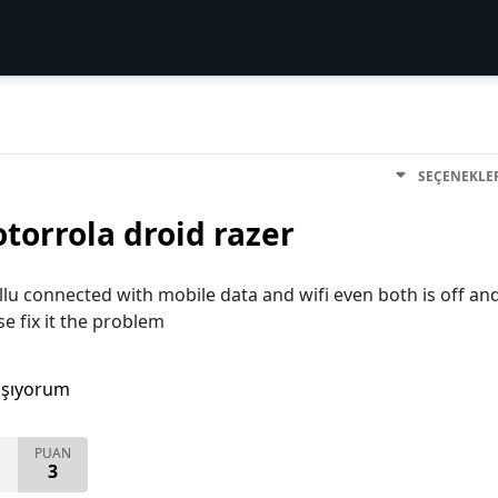
SEÇENEKLE
orrola droid razer
llu connected with mobile data and wifi even both is off an
e fix it the problem
aşıyorum
PUAN
3