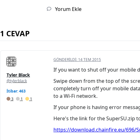
Yorum Ekle
1 CEVAP
GÖNDERILDI:
14 TEM 2015
If you want to shut off your mobile d
Tyler Black
Swipe down from the top of the scree
@tylerblack
completely turn off your mobile data
İtibar: 463
to a Wi-Fi network.
3
1
1
If your phone is having error message
Here's the link for the SuperSU.zip t
https://download.chainfire.eu/696/S