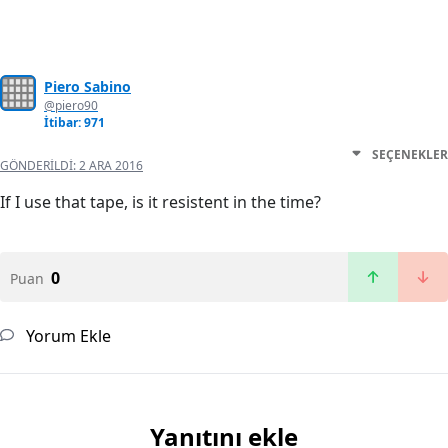
Piero Sabino
@piero90
İtibar: 971
SEÇENEKLER
GÖNDERILDI:
2 ARA 2016
If I use that tape, is it resistent in the time?
0
Puan
Yorum Ekle
Yanıtını ekle