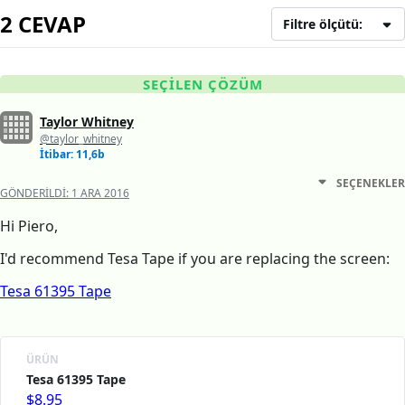
2 CEVAP
Filtre ölçütü:
SEÇILEN ÇÖZÜM
Taylor Whitney
@taylor_whitney
İtibar: 11,6b
SEÇENEKLER
GÖNDERILDI:
1 ARA 2016
Hi Piero,
I'd recommend Tesa Tape if you are replacing the screen:
Tesa 61395 Tape
ÜRÜN
Tesa 61395 Tape
$8.95