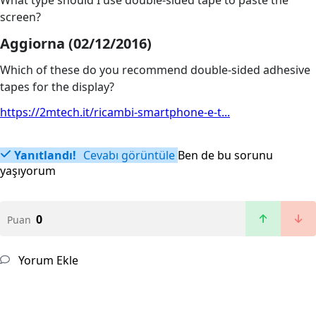
What type should I use double-sided tape to paste the
screen?
Aggiorna (02/12/2016)
Which of these do you recommend double-sided adhesive
tapes for the display?
https://2mtech.it/ricambi-smartphone-e-t...
Yanıtlandı!
Cevabı görüntüle
Ben de bu sorunu
yaşıyorum
0
Puan
Yorum Ekle