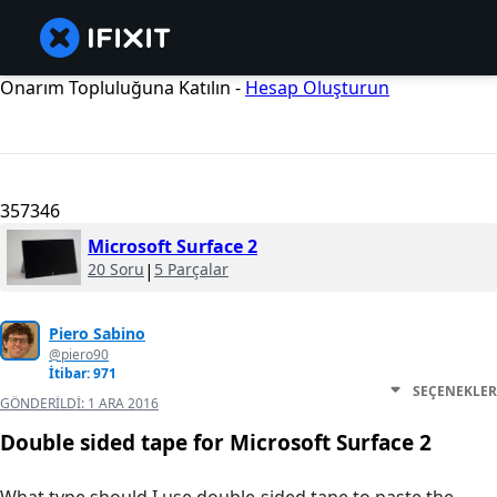
Onarım Topluluğuna Katılın -
Hesap Oluşturun
357346
Microsoft Surface 2
20 Soru
|
5 Parçalar
Piero Sabino
@piero90
İtibar: 971
SEÇENEKLER
GÖNDERILDI:
1 ARA 2016
Double sided tape for Microsoft Surface 2