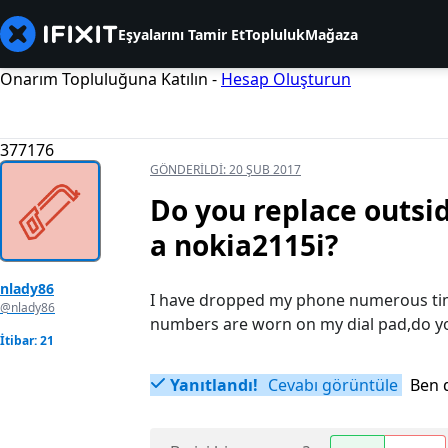
Eşyalarını Tamir Et
Topluluk
Mağaza
Onarım Topluluğuna Katılın -
Hesap Oluşturun
377176
GÖNDERILDI:
20 ŞUB 2017
Do you replace outsid
a nokia2115i?
nlady86
I have dropped my phone numerous tim
@nlady86
numbers are worn on my dial pad,do yo
İtibar: 21
Yanıtlandı!
Cevabı görüntüle
Ben 