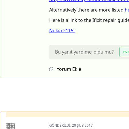
Alternatively there are more listed
h
Here is a link to the Ifixit repair gu
Nokia 2115i
Bu yanıt yardımcı oldu mu?
EV
Yorum Ekle
GÖNDERILDI:
20 ŞUB 2017