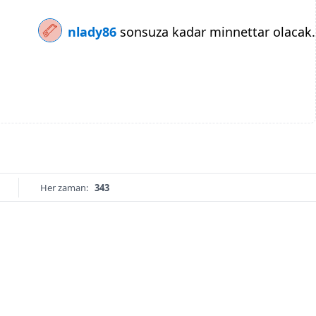
nlady86
sonsuza kadar minnettar olacak.
Her zaman:
343