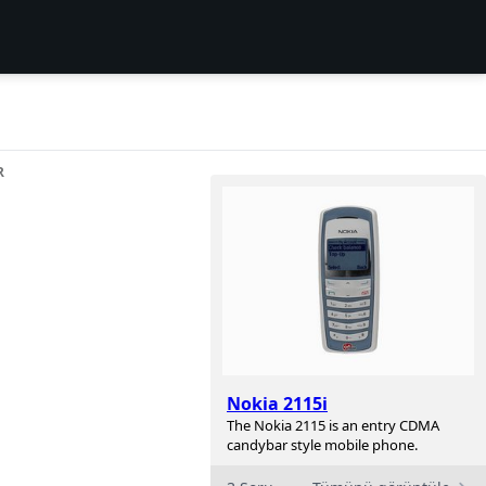
R
Nokia 2115i
The Nokia 2115 is an entry CDMA
candybar style mobile phone.