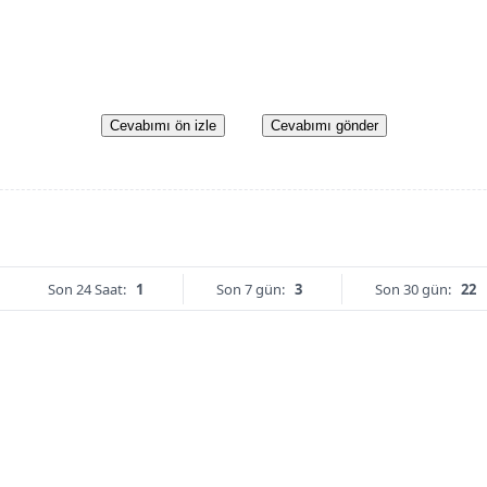
Cevabımı ön izle
Cevabımı gönder
Son 24 Saat:
1
Son 7 gün:
3
Son 30 gün:
22