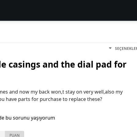
SEÇENEKLE
e casings and the dial pad for
es and now my back won,t stay on very well,also my
u have parts for purchase to replace these?
de bu sorunu yaşıyorum
PUAN