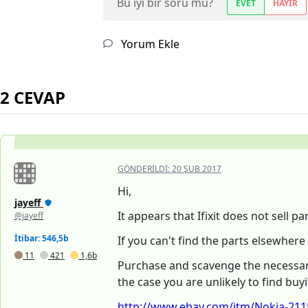
Bu iyi bir soru mu?
EVET
HAYIR
Yorum Ekle
2 CEVAP
GÖNDERILDI:
20 ŞUB 2017
Hi,
jayeff
It appears that Ifixit does not sell p
@jayeff
İtibar: 546,5b
If you can't find the parts elsewhere
11
421
1,6b
Purchase and scavenge the necessary 
the case you are unlikely to find buy
http://www.ebay.com/itm/Nokia-2115