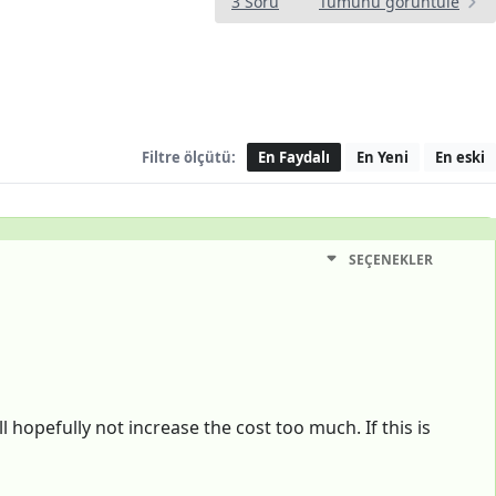
3 Soru
Tümünü görüntüle
Filtre ölçütü:
En Faydalı
En Yeni
En eski
SEÇENEKLER
hopefully not increase the cost too much. If this is