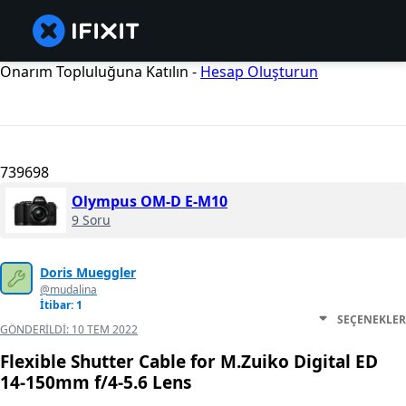
Onarım Topluluğuna Katılın -
Hesap Oluşturun
739698
Olympus OM-D E-M10
9 Soru
Doris Mueggler
@mudalina
İtibar: 1
SEÇENEKLER
GÖNDERILDI:
10 TEM 2022
Flexible Shutter Cable for M.Zuiko Digital ED
14-150mm f/4-5.6 Lens