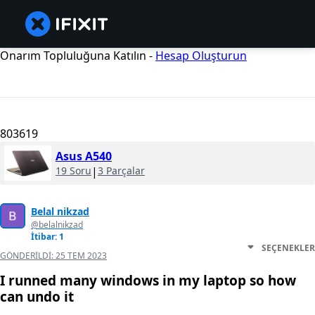
Onarım Topluluğuna Katılın -
Hesap Oluşturun
803619
Asus A540
19 Soru
|
3 Parçalar
Belal nikzad
@belalnikzad
İtibar: 1
SEÇENEKLER
GÖNDERILDI:
25 TEM 2023
I runned many windows in my laptop so how
can undo it