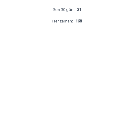
Son 30 gün:
21
Her zaman:
168