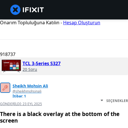
Onarım Topluluğuna Katılın -
Hesap Oluşturun
918737
TCL 3-Series S327
20 Soru
Sheikh Mohsin Ali
@sheikhmohsinali
İtibar: 1
SEÇENEKLER
GÖNDERILDI:
23 EYL 2025
There is a black overlay at the bottom of the
screen