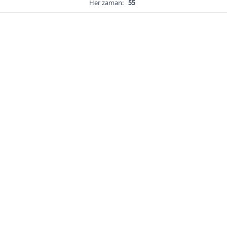
Her zaman:
55