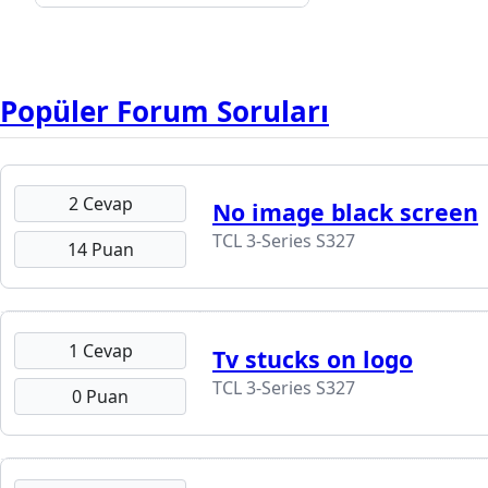
Popüler Forum Soruları
2 Cevap
No image black screen
TCL 3-Series S327
14 Puan
1 Cevap
Tv stucks on logo
TCL 3-Series S327
0 Puan