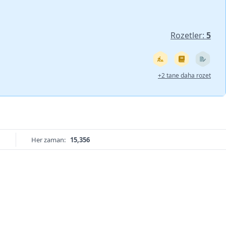
Rozetler:
5
+2 tane daha rozet
Her zaman:
15,356