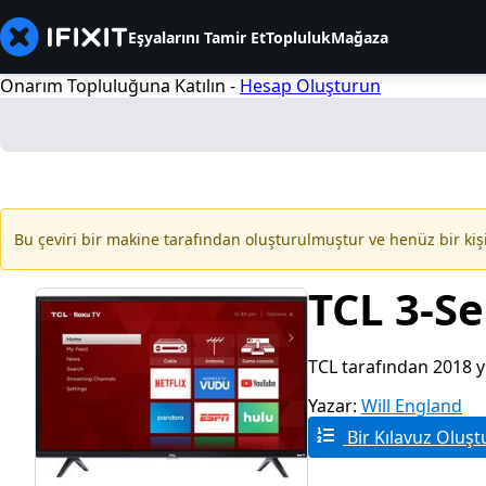
Eşyalarını Tamir Et
Topluluk
Mağaza
Onarım Topluluğuna Katılın -
Hesap Oluşturun
Bu çeviri bir makine tarafından oluşturulmuştur ve henüz bir kiş
TCL 3-Se
TCL tarafından 2018 yı
Yazar:
Will England
Bir Kılavuz Oluşt