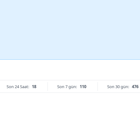
Son 24 Saat:
18
Son 7 gün:
110
Son 30 gün:
476