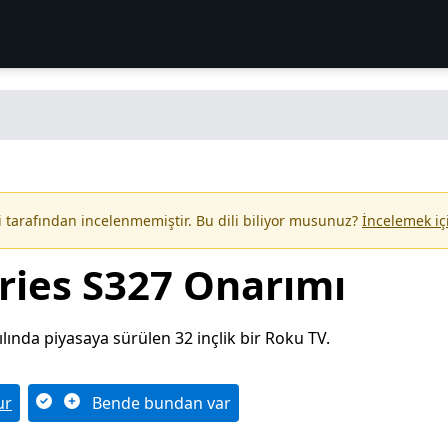
i tarafından incelenmemiştir. Bu dili biliyor musunuz?
İncelemek iç
ries S327 Onarımı
lında piyasaya sürülen 32 inçlik bir Roku TV.
ur
Bende bundan var