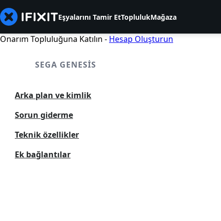
Eşyalarını Tamir Et
Topluluk
Mağaza
Onarım Topluluğuna Katılın -
Hesap Oluşturun
SEGA GENESIS
Arka plan ve kimlik
Sorun giderme
Teknik özellikler
Ek bağlantılar