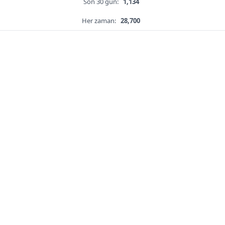
Son 30 gün:
1,134
Her zaman:
28,700