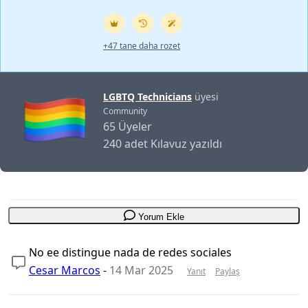
+47 tane daha rozet
LGBTQ Technicians
üyesi
Community
65 Üyeler
240 adet Kılavuz yazıldı
Yorum Ekle
No ee distingue nada de redes sociales
Cesar Marcos
-
14 Mar 2025
Yanıt
Paylaş