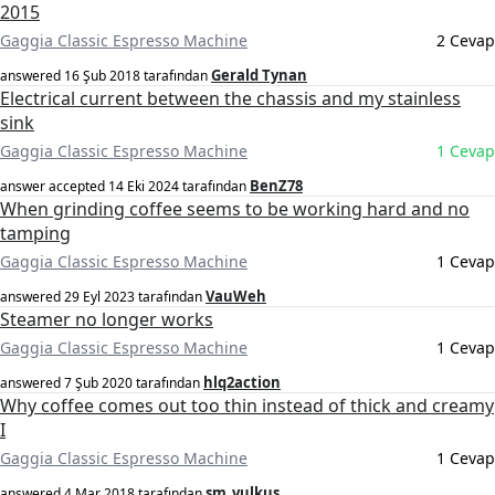
2015
Gaggia Classic Espresso Machine
2 Cevap
Gerald Tynan
answered
16 Şub 2018
tarafından
Electrical current between the chassis and my stainless
sink
Gaggia Classic Espresso Machine
1 Cevap
BenZ78
answer accepted
14 Eki 2024
tarafından
When grinding coffee seems to be working hard and no
tamping
Gaggia Classic Espresso Machine
1 Cevap
VauWeh
answered
29 Eyl 2023
tarafından
Steamer no longer works
Gaggia Classic Espresso Machine
1 Cevap
hlq2action
answered
7 Şub 2020
tarafından
Why coffee comes out too thin instead of thick and creamy
I
Gaggia Classic Espresso Machine
1 Cevap
sm_vulkus
answered
4 Mar 2018
tarafından