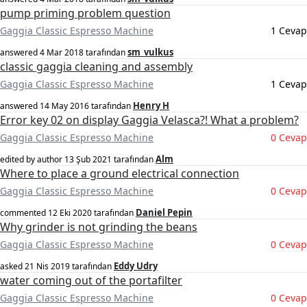
pump priming problem question
Gaggia Classic Espresso Machine
1 Cevap
sm_vulkus
answered
4 Mar 2018
tarafından
classic gaggia cleaning and assembly
Gaggia Classic Espresso Machine
1 Cevap
Henry H
answered
14 May 2016
tarafından
Error key 02 on display Gaggia Velasca?! What a problem?
Gaggia Classic Espresso Machine
0 Cevap
Alm
edited by author
13 Şub 2021
tarafından
Where to place a ground electrical connection
Gaggia Classic Espresso Machine
0 Cevap
Daniel Pepin
commented
12 Eki 2020
tarafından
Why grinder is not grinding the beans
Gaggia Classic Espresso Machine
0 Cevap
Eddy Udry
asked
21 Nis 2019
tarafından
water coming out of the portafilter
Gaggia Classic Espresso Machine
0 Cevap