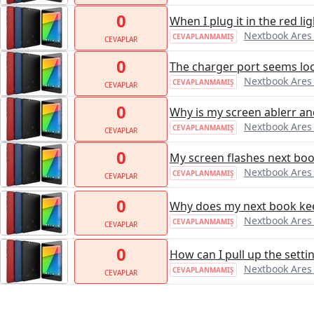
0
When I plug it in the red l
Nextbook Ares
CEVAPLANMAMIŞ
CEVAPLAR
0
The charger port seems lo
Nextbook Ares
CEVAPLANMAMIŞ
CEVAPLAR
0
Why is my screen ablerr an
Nextbook Ares
CEVAPLANMAMIŞ
CEVAPLAR
0
My screen flashes next bo
Nextbook Ares
CEVAPLANMAMIŞ
CEVAPLAR
0
Why does my next book ke
Nextbook Ares
CEVAPLANMAMIŞ
CEVAPLAR
0
How can I pull up the setti
Nextbook Ares
CEVAPLANMAMIŞ
CEVAPLAR