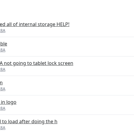
d all of internal storage HELP!
 8A
uble
 8A
 not going to tablet lock screen
 8A
on
 8A
in logo
 8A
 to load after doing the h
 8A