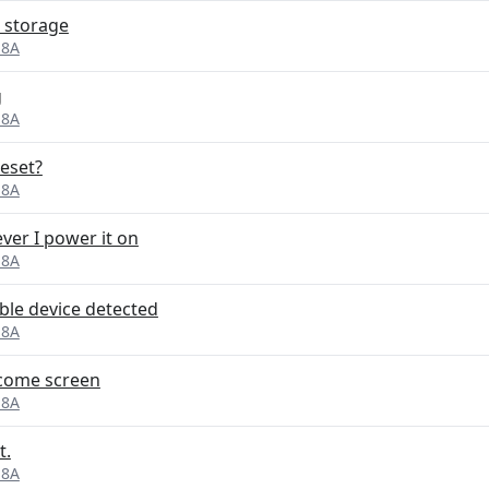
 storage
 8A
g
 8A
reset?
 8A
ver I power it on
 8A
ible device detected
 8A
lcome screen
 8A
t.
 8A