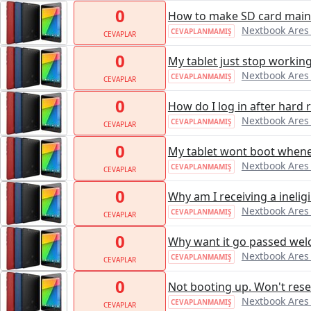
0
How to make SD card main
Nextbook Ares
CEVAPLANMAMIŞ
CEVAPLAR
0
My tablet just stop workin
Nextbook Ares
CEVAPLANMAMIŞ
CEVAPLAR
0
How do I log in after hard 
Nextbook Ares
CEVAPLANMAMIŞ
CEVAPLAR
0
My tablet wont boot whene
Nextbook Ares
CEVAPLANMAMIŞ
CEVAPLAR
0
Why am I receiving a inelig
Nextbook Ares
CEVAPLANMAMIŞ
CEVAPLAR
0
Why want it go passed we
Nextbook Ares
CEVAPLANMAMIŞ
CEVAPLAR
0
Not booting up. Won't rese
Nextbook Ares
CEVAPLANMAMIŞ
CEVAPLAR