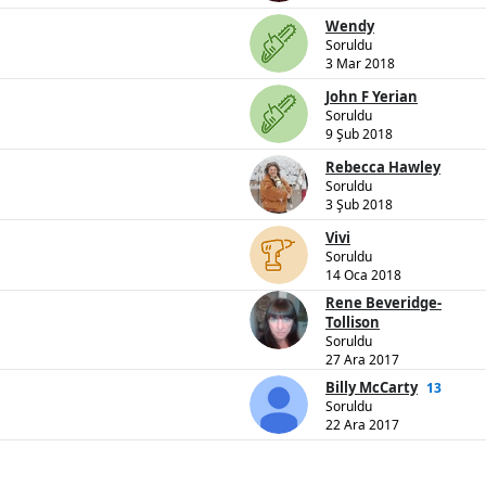
Wendy
Soruldu
3 Mar 2018
John F Yerian
Soruldu
9 Şub 2018
Rebecca Hawley
Soruldu
3 Şub 2018
Vivi
Soruldu
14 Oca 2018
Rene Beveridge-
Tollison
Soruldu
27 Ara 2017
Billy McCarty
13
Soruldu
22 Ara 2017