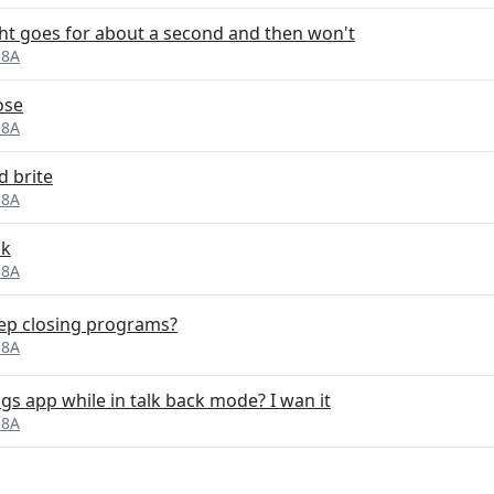
ight goes for about a second and then won't
 8A
ose
 8A
d brite
 8A
ok
 8A
ep closing programs?
 8A
ngs app while in talk back mode? I wan it
 8A