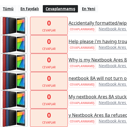
Tümü
En Faydalı
Cevaplanmamış
En Yeni
0
Accidentally formatted/wipe
Nextbook Ares
CEVAPLANMAMIŞ
CEVAPLAR
0
Help please i'm having tro
Nextbook Ares
CEVAPLANMAMIŞ
CEVAPLAR
0
Why is my Nextbook Ares 8A
Nextbook Ares
CEVAPLANMAMIŞ
CEVAPLAR
0
nextbook 8A will not turn 
Nextbook Ares
CEVAPLANMAMIŞ
CEVAPLAR
0
My nextbook Ares 8A stuck 
Nextbook Ares
CEVAPLANMAMIŞ
CEVAPLAR
0
y Nextbook Ares 8a refused
Nextbook Ares
CEVAPLANMAMIŞ
CEVAPLAR