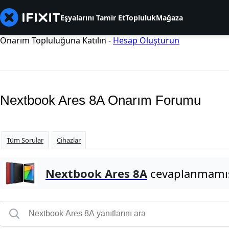
Eşyalarını Tamir Et
Topluluk
Mağaza
Onarım Topluluğuna Katılın -
Hesap Oluşturun
Nextbook Ares 8A Onarım Forumu
Tüm Sorular
Cihazlar
Nextbook Ares 8A
cevaplanmamış