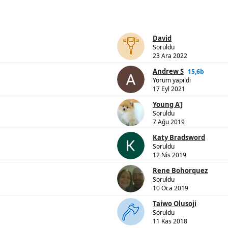
David
Soruldu
23 Ara 2022
Andrew S
15,6b
Yorum yapıldı
17 Eyl 2021
Young A'J
Soruldu
7 Ağu 2019
Katy Bradsword
Soruldu
12 Nis 2019
Rene Bohorquez
Soruldu
10 Oca 2019
Taiwo Olusoji
Soruldu
11 Kas 2018