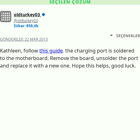
SEÇILEN ÇÖZÜM
oldturkey03
@oldturkey03
İtibar: 858,4b
SEÇENEKLER
GÖNDERILDI:
22 MAR 2013
Kathleen, follow
this guide
. the charging port is soldered
to the motherboard. Remove the board, unsolder the port
and replace it with a new one. Hope this helps, good luck.