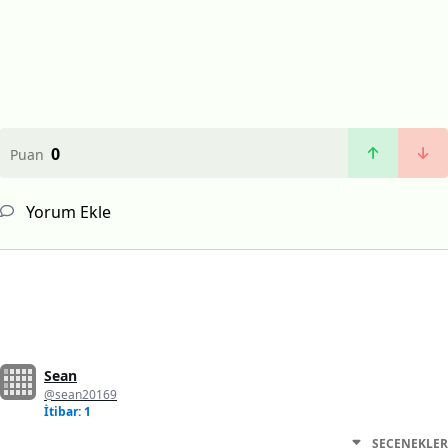
0
Puan
Yorum Ekle
Sean
@sean20169
İtibar: 1
SEÇENEKLER