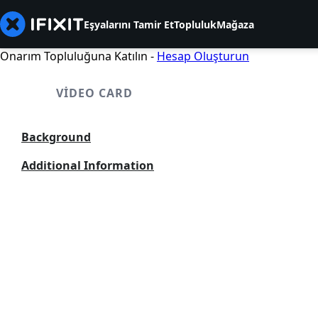
Eşyalarını Tamir Et
Topluluk
Mağaza
Onarım Topluluğuna Katılın -
Hesap Oluşturun
VIDEO CARD
Background
Additional Information