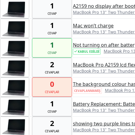
1
A2159 no display after boo
MacBook Pro 13" Two Thunderb
CEVAP
1
Mac won’t charge
MacBook Pro 13" Two Thunderb
CEVAP
1
Not turning on after batte
MacBook Pro 13
KABUL EDILDI
CEVAP
2
MacBook Pro A2159 lcd fle
MacBook Pro 13" Two Thunderb
CEVAPLAR
0
The background colour has
MacBook Pro 1
CEVAPLANMAMIŞ
CEVAPLAR
1
Battery Replacement: Batte
MacBook Pro 13" Two Thunderb
CEVAP
2
showing two purple lines to
MacBook Pro 13" Two Thunderb
CEVAPLAR