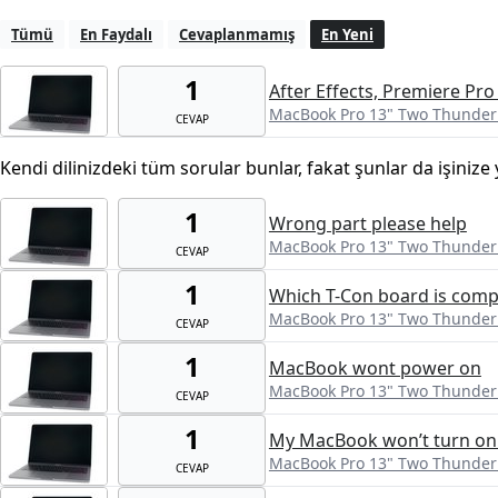
Tümü
En Faydalı
Cevaplanmamış
En Yeni
1
After Effects, Premiere Pro
MacBook Pro 13" Two Thunderb
CEVAP
Kendi dilinizdeki tüm sorular bunlar, fakat şunlar da işinize 
1
Wrong part please help
MacBook Pro 13" Two Thunderb
CEVAP
1
Which T-Con board is comp
MacBook Pro 13" Two Thunderb
CEVAP
1
MacBook wont power on
MacBook Pro 13" Two Thunderb
CEVAP
1
My MacBook won’t turn on 
MacBook Pro 13" Two Thunderb
CEVAP