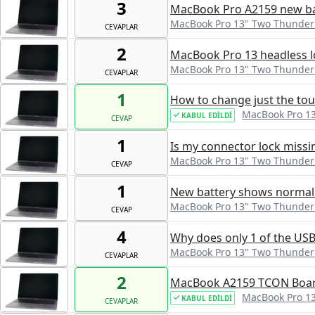
3
MacBook Pro A2159 new bat
MacBook Pro 13" Two Thunderb
CEVAPLAR
2
MacBook Pro 13 headless lo
MacBook Pro 13" Two Thunderb
CEVAPLAR
1
How to change just the tou
MacBook Pro 13
KABUL EDILDI
CEVAP
1
Is my connector lock miss
MacBook Pro 13" Two Thunderb
CEVAP
1
New battery shows normal 
MacBook Pro 13" Two Thunderb
CEVAP
4
Why does only 1 of the USB
MacBook Pro 13" Two Thunderb
CEVAPLAR
2
MacBook A2159 TCON Boa
MacBook Pro 13
KABUL EDILDI
CEVAPLAR