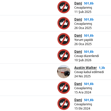
DanJ
501,8b
Cevaplanmış
11 Şub 2025
DanJ
501,8b
Cevaplanmış
26 Oca 2025
DanJ
501,8b
Yorum yapıldı
26 Oca 2025
DanJ
501,8b
Cevap düzenlendi
10 Şub 2026
Austin Walter
1,3b
Cevap kabul edilmedi
24 Nis 2025
DanJ
501,8b
Cevaplanmış
15 Ara 2024
DanJ
501,8b
Cevaplanmış
15 Eki 2024