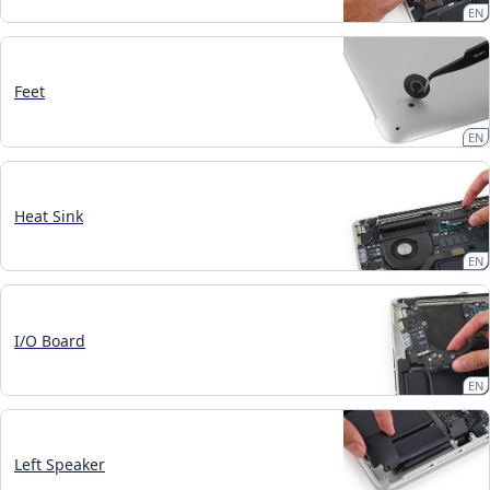
EN
Feet
EN
Heat Sink
EN
I/O Board
EN
Left Speaker