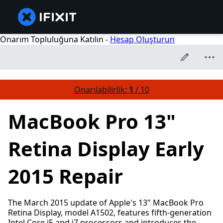
Onarım Topluluğuna Katılın -
Hesap Oluşturun
Onarılabilirlik:
1
/ 10
MacBook Pro 13"
Retina Display Early
2015 Repair
The March 2015 update of Apple's 13" MacBook Pro
Retina Display, model A1502, features fifth-generation
Intel Core i5 and i7 processors and introduces the