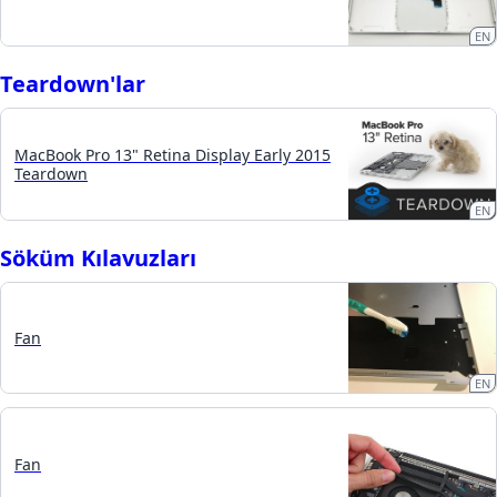
EN
Teardown'lar
MacBook Pro 13" Retina Display Early 2015
Teardown
EN
Söküm Kılavuzları
Fan
EN
Fan