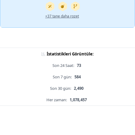
+37 tane daha rozet
İstatistikleri Görüntüle:
Son 24 Saat:
73
Son 7 gün:
584
Son 30 gün:
2,490
Her zaman:
1,078,457