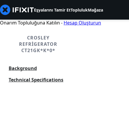
Eşyalarını Tamir Et
Topluluk
Mağaza
Onarım Topluluğuna Katılın -
Hesap Oluşturun
CROSLEY
REFRIGERATOR
CT21GK*K*0*
Background
Technical Specifications